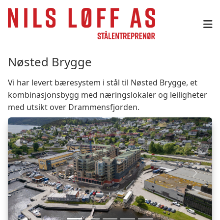
Hopp til innhold
Nøsted Brygge
Vi har levert bæresystem i stål til Nøsted Brygge, et
kombinasjonsbygg med næringslokaler og leiligheter
med utsikt over Drammensfjorden.
Forrige
Neste