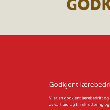
Godkjent lærebedri
Vi er en godkjent lærebedrift og
av vårt bidrag til rekruttering og