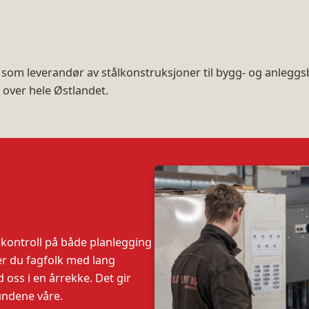
g som leverandør av stålkonstruksjoner til bygg- og anleggsbr
 over hele Østlandet.
 kontroll på både planlegging
r du fagfolk med lang
oss i en årrekke. Det gir
undene våre.